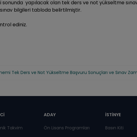
sonunda yapılacak olan tek ders ve not yükseltme sınav 
nav bilgileri tabloda belirtilmiştir.
ntrol ediniz.
nemi Tek Ders ve Not Yükseltme Başvuru Sonuçları ve Sınav Za
pnot
Cİ
ADAY
İSTİNYE
mik Takvim
Ön Lisans Programları
Basın Kiti