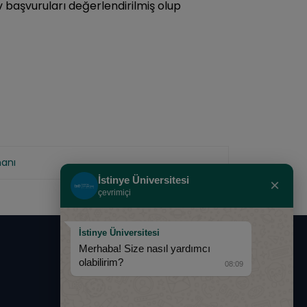
başvuruları değerlendirilmiş olup
manı
İstinye Üniversitesi
×
çevrimiçi
İstinye Üniversitesi
Merhaba! Size nasıl yardımcı
0850 283 60 00
olabilirim?
08:09
info@istinye.edu.tr