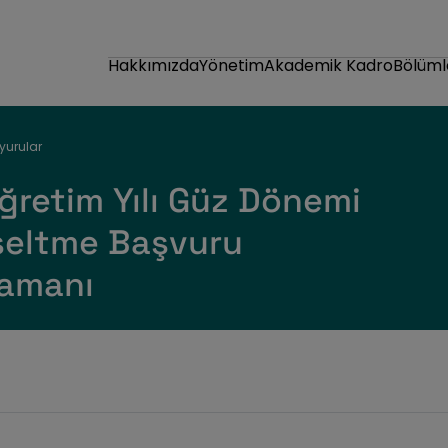
Hakkımızda
Yönetim
Akademik Kadro
Bölüml
yurular
retim Yılı Güz Dönemi
seltme Başvuru
Zamanı