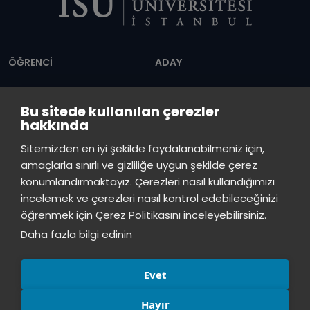
İngilizce dillerinde Yeminli Tercüman olarak da
çalışıyorum. Kariyerimde geldiğim bu noktada
Dipnot
İstinye Üniversitesinin katkılarını asla
unutmayacağım.
ÖĞRENCİ
ADAY
Akademik
Ön Lisans
Bu sitede kullanılan çerezler
Takvim
Programları
hakkında
Servis Saatleri
Lisans Programları
İstinye Üniversitesi
×
Sitemizden en iyi şekilde faydalanabilmeniz için,
çevrimiçi
Duyurular
Lisansüstü
amaçlarla sınırlı ve gizliliğe uygun şekilde çerez
konumlandırmaktayız. Çerezleri nasıl kullandığımızı
Öğrenci Bilgi Sistemi
Sürekli Eğitim Merkezi
İstinye Üniversitesi
incelemek ve çerezleri nasıl kontrol edebileceğinizi
Merhaba! Size nasıl yardımcı
öğrenmek için Çerez Politikasını inceleyebilirsiniz.
İSTİNYE
olabilirim?
04:16
Daha fazla bilgi edinin
Basın
İhaleler
İstinye Post
Kampüslerimiz
Kiti
Evet
Hayır