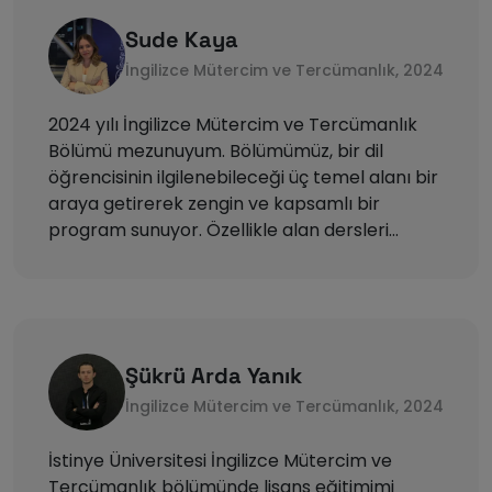
Sude Kaya
İngilizce Mütercim ve Tercümanlık, 2024
2024 yılı İngilizce Mütercim ve Tercümanlık
Bölümü mezunuyum. Bölümümüz, bir dil
öğrencisinin ilgilenebileceği üç temel alanı bir
araya getirerek zengin ve kapsamlı bir
program sunuyor. Özellikle alan dersleri
sayesinde bugünkü kariyer yolculuğumu
şekillendirme fırsatı buldum. Lisans eğitimim
sırasında Radyo, Televizyon ve Sinema
Bölümünde çift anadal, Yeni Medya ve İletişim
Bölümünde ise yandal yapmaya hak
Şükrü Arda Yanık
kazandım.Şu anda The Walt Disney
İngilizce Mütercim ve Tercümanlık, 2024
Company’de stüdyo pazarlama stajyeri
olarak çalışıyorum. Burada vizyona girecek
İstinye Üniversitesi İngilizce Mütercim ve
filmlerin yerel kampanya içeriklerinin çeviri ve
Tercümanlık bölümünde lisans eğitimimi