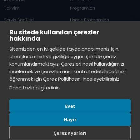
Takvim
Programları
Servis Saatleri
Lisans Programları
Bu sitede kullanılan çerezler
Duyurular
Lisansüstü
hakkında
Öğrenci Bilgi Sistemi
Sürekli Eğitim Merkezi
İstinye Üniversitesi
×
Sitemizden en iyi şekilde faydalanabilmeniz için,
çevrimiçi
amaçlarla sınırlı ve gizliliğe uygun şekilde çerez
İSTİNYE
konumlandırmaktayız. Çerezleri nasıl kullandığımızı
İstinye Üniversitesi
incelemek ve çerezleri nasıl kontrol edebileceğinizi
Basın
İhaleler
İstinye Post
Kampüslerimiz
Merhaba! Size nasıl yardımcı
öğrenmek için Çerez Politikasını inceleyebilirsiniz.
Kiti
olabilirim?
07:52
Daha fazla bilgi edinin
Evet
Hayır
Çerez ayarları
© Tüm hakları saklıdır, İstinye Üniversitesi