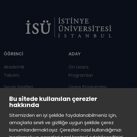
Dipnot
ÖĞRENCİ
ADAY
Akademik
Ön Lisans
Takvim
Programları
Servis Saatleri
Lisans Programları
Bu sitede kullanılan çerezler
Duyurular
Lisansüstü
hakkında
Öğrenci Bilgi Sistemi
Sürekli Eğitim Merkezi
İstinye Üniversitesi
×
Sitemizden en iyi şekilde faydalanabilmeniz için,
çevrimiçi
amaçlarla sınırlı ve gizliliğe uygun şekilde çerez
İSTİNYE
konumlandırmaktayız. Çerezleri nasıl kullandığımızı
İstinye Üniversitesi