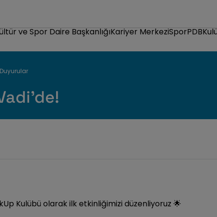
Kültür ve Spor Daire Başkanlığı
Kariyer Merkezi
Spor
PDB
Kul
Duyurular
adi'de!
kUp Kulübü olarak ilk etkinliğimizi düzenliyoruz 🌟