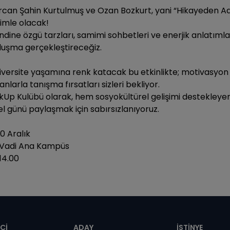
rcan Şahin Kurtulmuş ve Ozan Bozkurt, yani “Hikayeden Ad
zimle olacak!
ndine özgü tarzları, samimi sohbetleri ve enerjik anlatıml
luşma gerçekleştireceğiz.
iversite yaşamına renk katacak bu etkinlikte; motivasyon d
anlarla tanışma fırsatları sizleri bekliyor.
nkUp Kulübü olarak, hem sosyokültürel gelişimi destekleye
el günü paylaşmak için sabırsızlanıyoruz.
 10 Aralık
 Vadi Ana Kampüs
14.00
Cİ
ADAY
İSTİNYE