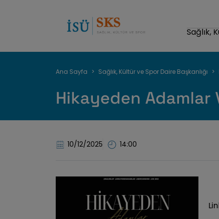
Sağlık, 
Sayfa
Ana Sayfa
Sağlık, Kültür ve Spor Daire Başkanlığı
yolu
Hikayeden Adamlar V
10/12/2025
14:00
Lin