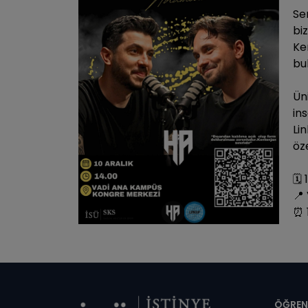
Se
bi
Ke
bu
Ün
ins
Li
öz
🗓️
📍
⏰ 
ÖĞREN