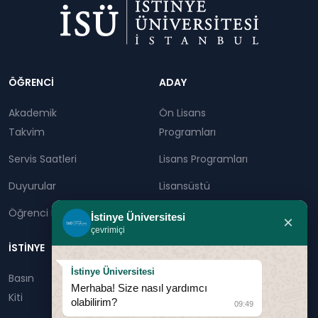
Dipnot
ÖĞRENCİ
ADAY
Akademik
Ön Lisans
Takvim
Programları
Servis Saatleri
Lisans Programları
Duyurular
Lisansüstü
Öğrenci Bilgi Sistemi
Sürekli Eğitim Merkezi
İstinye Üniversitesi
×
çevrimiçi
İSTİNYE
İstinye Üniversitesi
Basın
İhaleler
İstinye Post
Kampüslerimiz
Merhaba! Size nasıl yardımcı
Kiti
olabilirim?
09:49