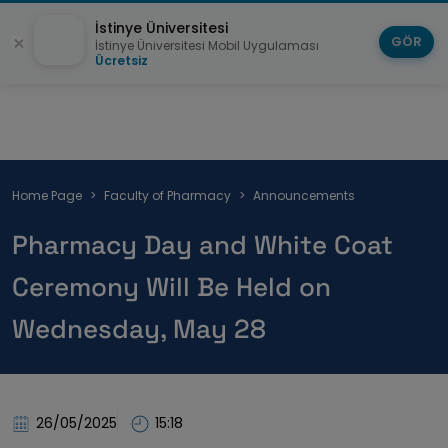
İstinye Üniversitesi
GÖR
İstinye Üniversitesi Mobil Uygulaması
Ücretsiz
Breadcrumb
Home Page
Faculty of Pharmacy
Announcements
Pharmacy Day and White Coat
Ceremony Will Be Held on
Wednesday, May 28
26/05/2025
15:18