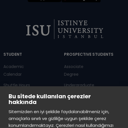
Dipnot
STUDENT
PROSPECTIVE STUDENTS
Academic
Associate
Calendar
Degree
Shuttle Hours
Undergraduate
Bu sitede kullanılan çerezler
Announcements
Graduate Programs
hakkında
Student Information
Continuous Education
Sitemizden en iyi şekilde faydalanabilmeniz için,
amaçlarla sınırlı ve gizliliğe uygun şekilde çerez
ISTINYE
konumlandırmaktayız. Çerezleri nasıl kullandığımızı