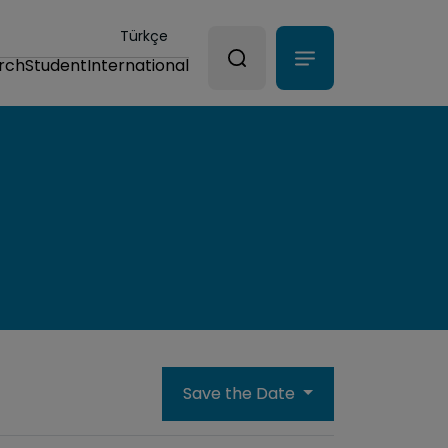
Türkçe
rch
Student
International
Save the Date