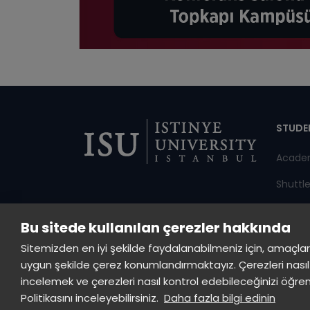
Di
STUDE
Acade
Shuttl
Annou
Bu sitede kullanılan çerezler hakkında
Studen
Sitemizden en iyi şekilde faydalanabilmeniz için, amaçlarla s
uygun şekilde çerez konumlandırmaktayız. Çerezleri nasıl 
incelemek ve çerezleri nasıl kontrol edebileceğinizi öğre
© All rights reserved, İstinye University.
Politikasını inceleyebilirsiniz.
Daha fazla bilgi edinin