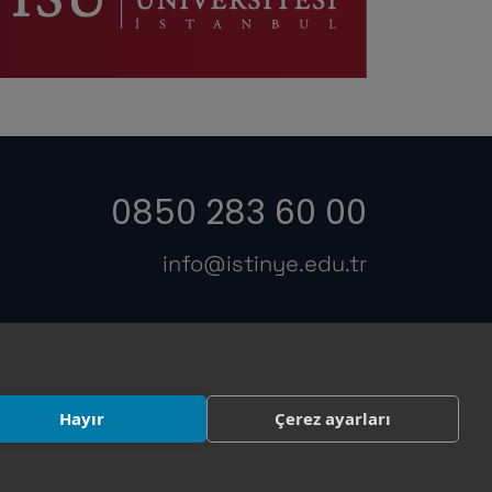
0850 283 60 00
info@istinye.edu.tr
s
Hayır
Çerez ayarları