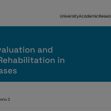
University
Academic
Resea
valuation and
ehabilitation in
ases
lonu 2