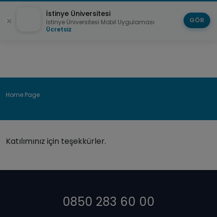
İstinye Üniversitesi
GÖR
İstinye Üniversitesi Mobil Uygulaması
Ücretsiz
Breadcrumb
Home Page
Status
Katılımınız için teşekkürler.
message
0850 283 60 00