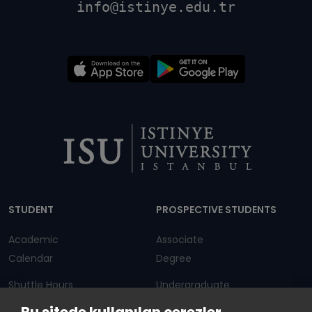
info@istinye.edu.tr
Dipnot
STUDENT
PROSPECTIVE STUDENTS
Academic
Associate
Calendar
Degree
Shuttle Hours
Undergraduate
Announcements
Graduate Programs