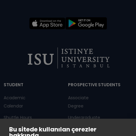
Dipnot
STUDENT
PROSPECTIVE STUDENTS
Academic
Associate
Calendar
Degree
Shuttle Hours
Undergraduate
Bu sitede kullanılan çerezler
Announcements
Graduate Programs
hakkında