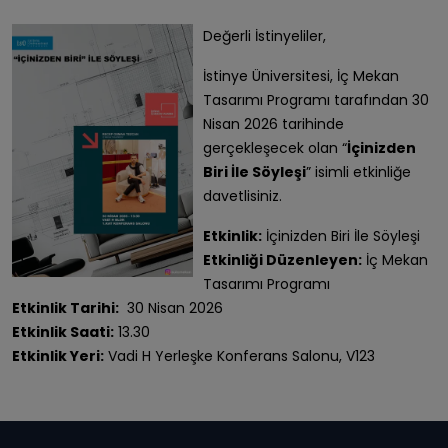
Değerli İstinyeliler,
İstinye Üniversitesi, İç Mekan
Tasarımı Programı tarafından 30
Nisan 2026 tarihinde
gerçekleşecek olan “
İçinizden
Biri İle Söyleşi
” isimli etkinliğe
davetlisiniz.
Etkinlik:
İçinizden Biri İle Söyleşi
Etkinliği Düzenleyen:
İç Mekan
Tasarımı Programı
Etkinlik Tarihi:
30 Nisan 2026
Etkinlik Saati:
13.30
Etkinlik Yeri:
Vadi H Yerleşke Konferans Salonu, V123