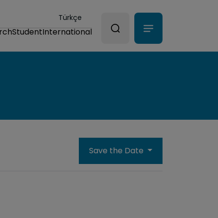
Türkçe
rch
Student
International
Save the Date