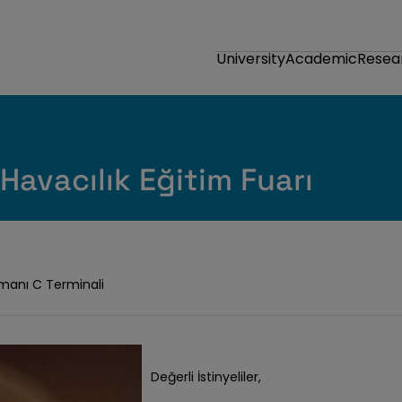
University
Academic
Resea
Havacılık Eğitim Fuarı
imanı C Terminali
Değerli İstinyeliler,