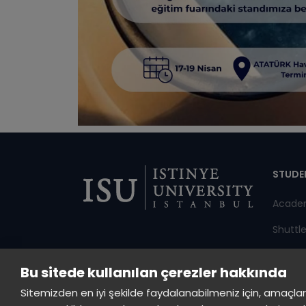
Di
STUDE
Acade
Shuttl
Annou
Bu sitede kullanılan çerezler hakkında
Studen
Sitemizden en iyi şekilde faydalanabilmeniz için, amaçlarla s