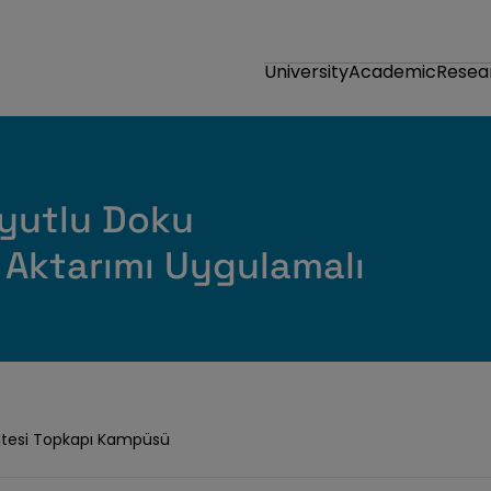
University
Academic
Resea
oyutlu Doku
 Aktarımı Uygulamalı
sitesi Topkapı Kampüsü