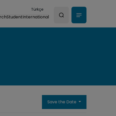
Türkçe
rch
Student
International
Save the Date