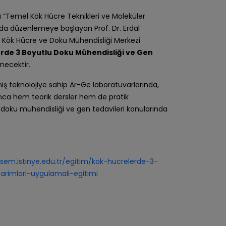
 “Temel Kök Hücre Teknikleri ve Moleküler
ında düzenlemeye başlayan Prof. Dr. Erdal
esi Kök Hücre ve Doku Mühendisliği Merkezi
rde 3 Boyutlu Doku Mühendisliği ve Gen
necektir.
miş teknolojiye sahip Ar-Ge laboratuvarlarında,
unca hem teorik dersler hem de pratik
 doku mühendisliği ve gen tedavileri konularında
/sem.istinye.edu.tr/egitim/kok-hucrelerde-3-
rimlari-uygulamali-egitimi