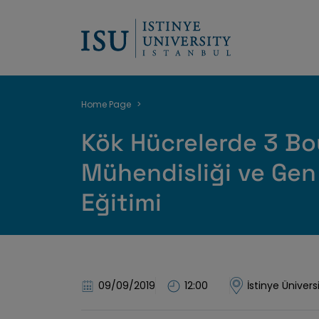
Breadcrumb
Home Page
Kök Hücrelerde 3 B
Mühendisliği ve Gen
Eğitimi
09/09/2019
12:00
İstinye Üniver