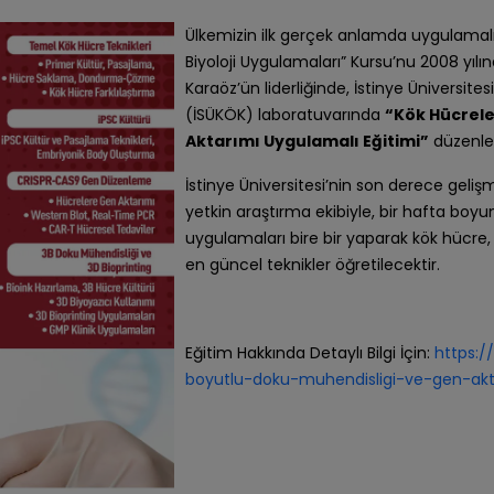
Ülkemizin ilk gerçek anlamda uygulamalı
Biyoloji Uygulamaları” Kursu’nu 2008 yıl
Karaöz’ün liderliğinde, İstinye Üniversit
(İSÜKÖK) laboratuvarında
“Kök Hücrele
Aktarımı Uygulamalı Eğitimi”
düzenle
İstinye Üniversitesi’nin son derece geliş
yetkin araştırma ekibiyle, bir hafta boy
uygulamaları bire bir yaparak kök hücre,
en güncel teknikler öğretilecektir.
Eğitim Hakkında Detaylı Bilgi İçin:
https:/
boyutlu-doku-muhendisligi-ve-gen-akta