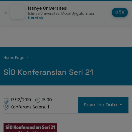
İstinye Üniversitesi
GÖR
İstinye Üniversitesi Mobil Uygulaması
Ücretsiz
Breadcrumb
Home Page
SİO Konferansları Seri 21
17/12/2019
15:00
Save the Date
Konferans Salonu 1