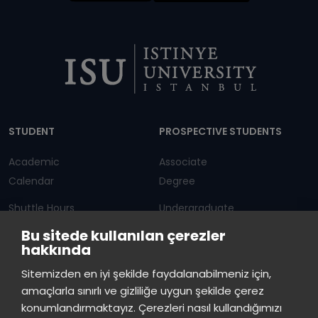
Dipnot
STUDENT
PROSPECTIVE STUDENTS
Academic
Associate
Calendar
Degree
Shuttle Hours
Undergraduate
Bu sitede kullanılan çerezler
Announcements
Graduate Programs
hakkında
Student Information
Continuous Education
Sitemizden en iyi şekilde faydalanabilmeniz için,
amaçlarla sınırlı ve gizliliğe uygun şekilde çerez
ISTINYE
konumlandırmaktayız. Çerezleri nasıl kullandığımızı