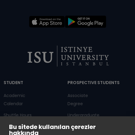
Dipnot
STUDENT
PROSPECTIVE STUDENTS
Academic
Associate
Calendar
Degree
Shuttle Hours
Undergraduate
Bu sitede kullanılan çerezler
Announcements
Graduate Programs
hakkında