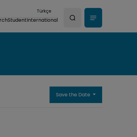
Türkçe
rch
Student
International
Save the Date