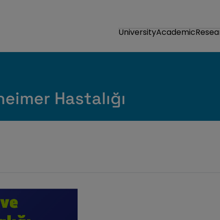
University
Academic
Resea
heimer Hastalığı