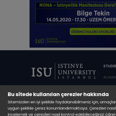
Di
STUDE
Acade
Shuttl
Bu sitede kullanılan çerezler hakkında
Annou
Sitemizden en iyi şekilde faydalanabilmeniz için, amaçlarla s
Studen
uygun şekilde çerez konumlandırmaktayız. Çerezleri nasıl 
incelemek ve çerezleri nasıl kontrol edebileceğinizi öğre