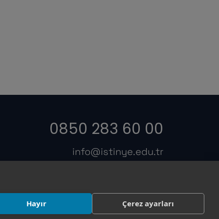
0850 283 60 00
info@istinye.edu.tr
s
Hayır
Çerez ayarları