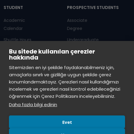
STUDENT
PROSPECTIVE STUDENTS
Academic
Associate
Calendar
Degree
Shuttle Hours
Undergraduate
Bu sitede kullanılan çerezler
Announcements
Graduate Programs
hakkında
Student Information
Continuous Education
Sitemizden en iyi şekilde faydalanabilmeniz için,
amaçlarla sınırlı ve gizliliğe uygun şekilde çerez
ISTINYE
konumlandırmaktayız. Çerezleri nasıl kullandığımızı
incelemek ve çerezleri nasıl kontrol edebileceğinizi
Press
Istinye Post
Our campuses
öğrenmek için Çerez Politikasını inceleyebilirsiniz.
Kit
Daha fazla bilgi edinin
Evet