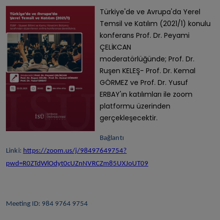
Türkiye'de ve Avrupa'da Yerel
Temsil ve Katılım (2021/1) konulu
konferans Prof. Dr. Peyami
ÇELİKCAN
moderatörlüğünde; Prof. Dr.
Ruşen KELEŞ- Prof. Dr. Kemal
GÖRMEZ ve Prof. Dr. Yusuf
ERBAY'ın katılımları ile zoom
platformu üzerinden
gerçekleşecektir.
Bağlantı
Linki:
https://zoom.us/j/98497649754?
pwd=R0ZTdWlOdyt0cUZnNVRCZm85UXJoUT09
Meeting ID: 984 9764 9754