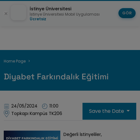
İstinye Üniversitesi
GÖR
İstinye Üniversitesi Mobil Uygulaması
Ücretsiz
Breadcrumb
Home Page
Diyabet Farkındalık Eğitimi
24/05/2024
11:00
Save the Date
Topkapı Kampüs TK206
Değerli İstinyeliler,