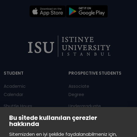
Dipnot
STUDENT
PROSPECTIVE STUDENTS
Academic
Associate
Calendar
Degree
Shuttle Hours
Undergraduate
Bu sitede kullanılan çerezler
Announcements
Graduate Programs
hakkında
Student Information
Continuous Education
Sitemizden en iyi şekilde faydalanabilmeniz için,