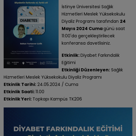
İstinye Üniversitesi Sağlık
Hizmetleri Meslek Yüksekokulu
Diyaliz Programı tarafından
24
Mayıs 2024 Cuma
günü saat
11:00'da gerçekleştirilecek
konferansa davetlisiniz.
Etkinlik:
Diyabet Farkındalık
Eğitimi
Etkinliği Düzenleyen:
Sağlık
Hizmetleri Meslek Yüksekokulu Diyaliz Programı
Etkinlik Tarihi:
24.05.2024 / Cuma
Etkinlik Saati:
11.00
Etkinlik Yeri:
Topkapı Kampüs TK206