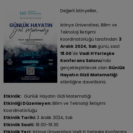
Değerli İstinyeliler,
İstinye Üniversitesi, Bilim ve
Teknoloji İletişimi
Koordinatörlüğü tarafından
3
Aralık 2024, Salı
günü,
saat
18.00
'de
Vadi H Yerleşke
Konferans Salonu
'nda
gerçekleştirilecek olan
Günlük
Hayatın Gizli Matematiği
etkinliğine davetlisiniz.
Etkinlik:
Günlük Hayatın Gizli Matematiği
Etkinliği Düzenleyen:
Bilim ve Teknoloji İletişimi
Koordinatörlüğü
Etkinlik Tarihi:
3 Aralık 2024, Salı
Etkinlik Saati:
18.00-19.30
Etkinlik Yeri:
İstinye Üniversitesi Vadi H Yerleşke Konferans