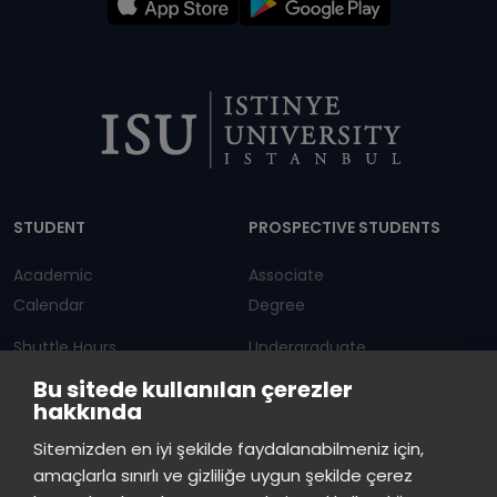
Dipnot
STUDENT
PROSPECTIVE STUDENTS
Academic
Associate
Calendar
Degree
Shuttle Hours
Undergraduate
Bu sitede kullanılan çerezler
Announcements
Graduate Programs
hakkında
Student Information
Continuous Education
Sitemizden en iyi şekilde faydalanabilmeniz için,
amaçlarla sınırlı ve gizliliğe uygun şekilde çerez
ISTINYE