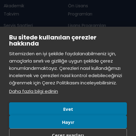
Akademik
Ön Lisans
Takvim
Programları
Servis Saatleri
Lisans Programları
Bu sitede kullanılan çerezler
Duyurular
Lisansüstü
hakkında
Öğrenci Bilgi Sistemi
Sürekli Eğitim Merkezi
İstinye Üniversitesi
×
Sitemizden en iyi şekilde faydalanabilmeniz için,
çevrimiçi
amaçlarla sınırlı ve gizliliğe uygun şekilde çerez
İSTİNYE
konumlandırmaktayız. Çerezleri nasıl kullandığımızı
İstinye Üniversitesi
incelemek ve çerezleri nasıl kontrol edebileceğinizi
Basın
İhaleler
İstinye Post
Kampüslerimiz
Merhaba! Size nasıl yardımcı
öğrenmek için Çerez Politikasını inceleyebilirsiniz.
Kiti
olabilirim?
11:24
Daha fazla bilgi edinin
Evet
Hayır
Çerez ayarları
© Tüm hakları saklıdır, İstinye Üniversitesi