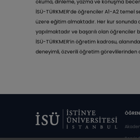
okuma, dinleme, yazma ve konuşma beceriler
İSÜ-TÜRKMER’de öğrenciler A1-A2 temel sevi
üzere eğitim almaktadır. Her kur sonunda d
yapılmaktadır ve başarılı olan öğrenciler 
İSÜ-TÜRKMER’in öğretim kadrosu, alanında 
deneyimli, özverili öğretim görevlilerinden
Di
ÖĞREN
Akade
Servis 