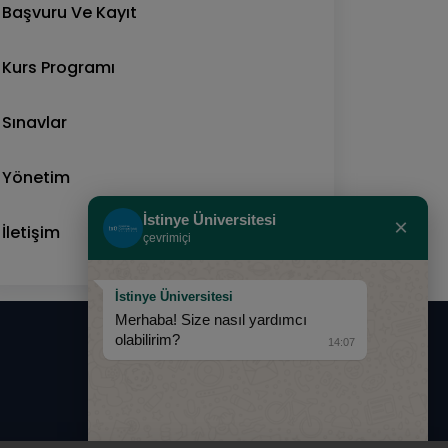
Başvuru Ve Kayıt
Kurs Programı
Sınavlar
Yönetim
İstinye Üniversitesi
×
İletişim
çevrimiçi
İstinye Üniversitesi
Merhaba! Size nasıl yardımcı
olabilirim?
14:07
0850 283 60 00
info@istinye.edu.tr