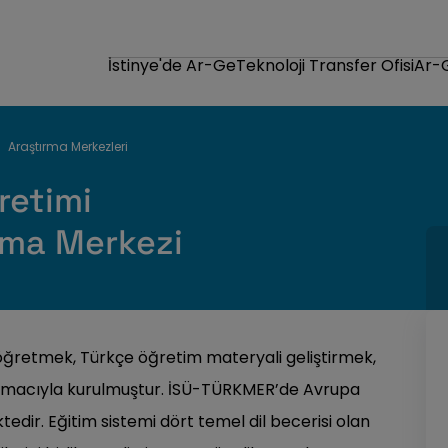
İstinye'de Ar-Ge
Teknoloji Transfer Ofisi
Ar-
Araştırma Merkezleri
retimi
rma Merkezi
öğretmek, Türkçe öğretim materyali geliştirmek,
k amacıyla kurulmuştur. İSÜ-TÜRKMER’de Avrupa
tedir. Eğitim sistemi dört temel dil becerisi olan