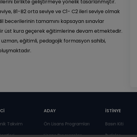
ini birlikte geliştirmeye yönelik tasarlanmıştır.
ye, B1-B2 orta seviye ve C1- C2 ileri seviye olmak
il becerilerinin tamamını kapsayan sınavlar
bir üst kura geçerek eğitimlerine devam etmektedir.
uzman, eğitimli, pedagojik formasyon sahibi,
 oluşmaktadır.
pnot
Cİ
ADAY
İSTİNYE
mik Takvim
Ön Lisans Programları
Basın Kiti
Saatleri
Lisans Programları
İhaleler