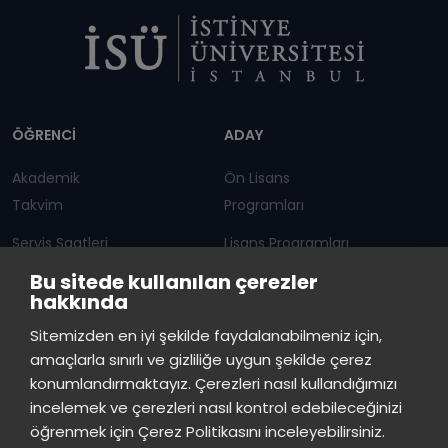
Dipnot
ÖĞRENCİ
ADAY
Akademik
Ön Lisans
Takvim
Programları
Servis Saatleri
Lisans Programları
Bu sitede kullanılan çerezler
Duyurular
Lisansüstü
hakkında
Öğrenci Bilgi Sistemi
Sürekli Eğitim Merkezi
İstinye Üniversitesi
×
Sitemizden en iyi şekilde faydalanabilmeniz için,
çevrimiçi
amaçlarla sınırlı ve gizliliğe uygun şekilde çerez
İSTİNYE
konumlandırmaktayız. Çerezleri nasıl kullandığımızı
İstinye Üniversitesi
incelemek ve çerezleri nasıl kontrol edebileceğinizi
Basın
İhaleler
İstinye Post
Kampüslerimiz
Merhaba! Size nasıl yardımcı
öğrenmek için Çerez Politikasını inceleyebilirsiniz.
Kiti
olabilirim?
03:50