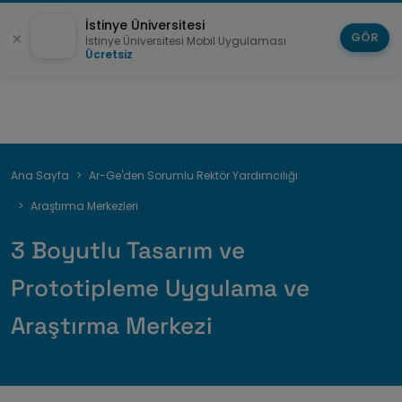
İstinye Üniversitesi
GÖR
İstinye Üniversitesi Mobil Uygulaması
Ücretsiz
Sayfa
Ana Sayfa
Ar-Ge'den Sorumlu Rektör Yardımcılığı
yolu
Araştırma Merkezleri
3 Boyutlu Tasarım ve
Prototipleme Uygulama ve
Araştırma Merkezi