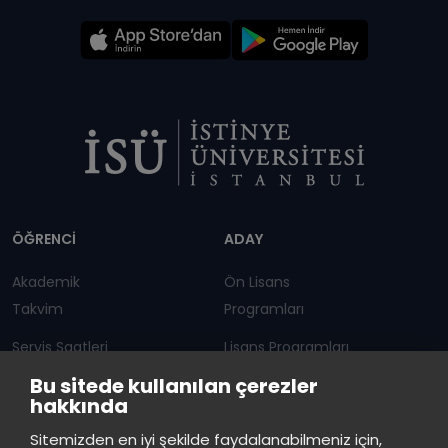
Dipnot
ÖĞRENCİ
ADAY
Akademik
Ön Lisans
Takvim
Programları
Servis Saatleri
Lisans Programları
Bu sitede kullanılan çerezler
Duyurular
Lisansüstü
hakkında
Öğrenci Bilgi Sistemi
Sürekli Eğitim Merkezi
İstinye Üniversitesi
×
Sitemizden en iyi şekilde faydalanabilmeniz için,
çevrimiçi