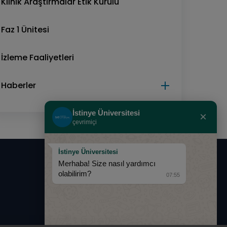
Klinik Araştırmalar Etik Kurulu
Faz 1 Ünitesi
İzleme Faaliyetleri
Haberler
İstinye Üniversitesi
×
çevrimiçi
İstinye Üniversitesi
Merhaba! Size nasıl yardımcı
0850 283 60 00
olabilirim?
07:55
info@istinye.edu.tr