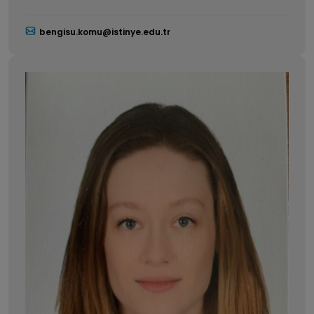
bengisu.komu@istinye.edu.tr