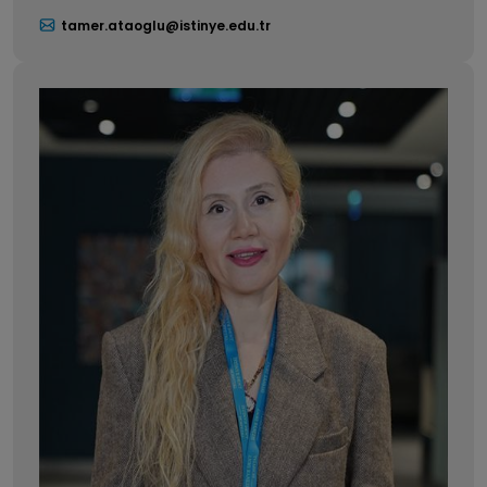
tamer.ataoglu@istinye.edu.tr