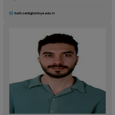
halil.celik@istinye.edu.tr