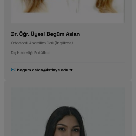
Dr. Öğr. Üyesi Begüm Aslan
Ortodonti Anabilim Dalı (İngilizce)
Diş Hekimliği Fakültesi
begum.aslan@istinye.edu.tr