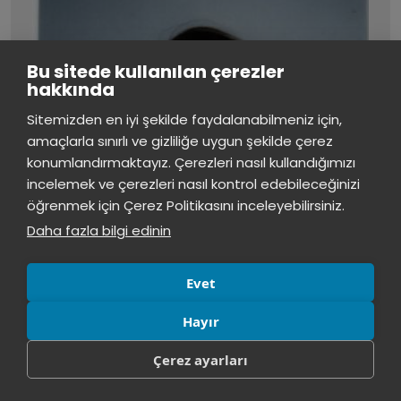
Bu sitede kullanılan çerezler
hakkında
İstinye Üniversitesi
×
Sitemizden en iyi şekilde faydalanabilmeniz için,
çevrimiçi
amaçlarla sınırlı ve gizliliğe uygun şekilde çerez
konumlandırmaktayız. Çerezleri nasıl kullandığımızı
İstinye Üniversitesi
incelemek ve çerezleri nasıl kontrol edebileceğinizi
Merhaba! Size nasıl yardımcı
öğrenmek için Çerez Politikasını inceleyebilirsiniz.
olabilirim?
10:39
Daha fazla bilgi edinin
Evet
Hayır
Çerez ayarları