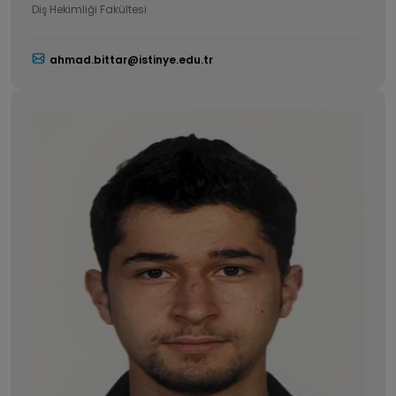
Diş Hekimliği Fakültesi
ahmad.bittar@istinye.edu.tr