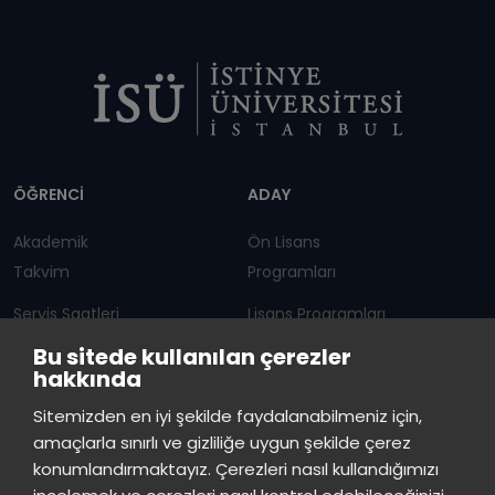
Dipnot
ÖĞRENCİ
ADAY
Akademik
Ön Lisans
Takvim
Programları
Servis Saatleri
Lisans Programları
Bu sitede kullanılan çerezler
Duyurular
Lisansüstü
hakkında
Öğrenci Bilgi Sistemi
Sürekli Eğitim Merkezi
İstinye Üniversitesi
×
Sitemizden en iyi şekilde faydalanabilmeniz için,
çevrimiçi
amaçlarla sınırlı ve gizliliğe uygun şekilde çerez
İSTİNYE
konumlandırmaktayız. Çerezleri nasıl kullandığımızı
İstinye Üniversitesi