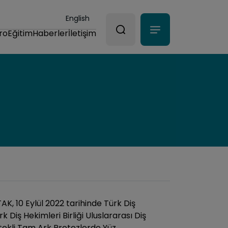
English
ro
Eğitim
Haberler
İletişim
K, 10 Eylül 2022 tarihinde Türk Diş
rk Diş Hekimleri Birliği Uluslararası Diş
tekli Tam Ark Protezlerde Yüz