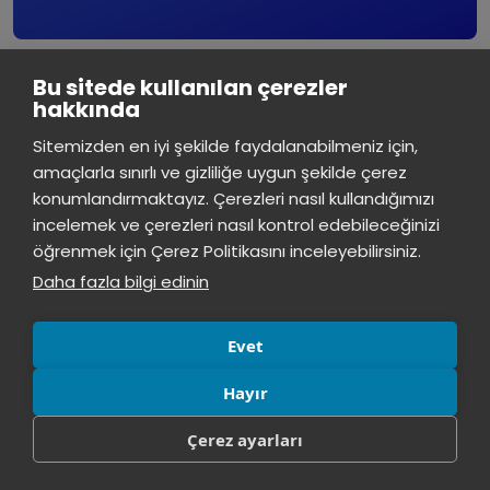
Bu sitede kullanılan çerezler
Burak Dinçer ile Geleneksel Japon Bıçakları ve
hakkında
Kullanım Alanları
Burak Dinçer ile Geleneksel Japon
09
İstinye Üniversitesi
×
Bıçakları ve Kullanım Alanları
Sitemizden en iyi şekilde faydalanabilmeniz için,
MART
çevrimiçi
2026
amaçlarla sınırlı ve gizliliğe uygun şekilde çerez
konumlandırmaktayız. Çerezleri nasıl kullandığımızı
İstinye Üniversitesi
incelemek ve çerezleri nasıl kontrol edebileceğinizi
Merhaba! Size nasıl yardımcı
öğrenmek için Çerez Politikasını inceleyebilirsiniz.
olabilirim?
02:15
Daha fazla bilgi edinin
Evet
Hayır
Çerez ayarları