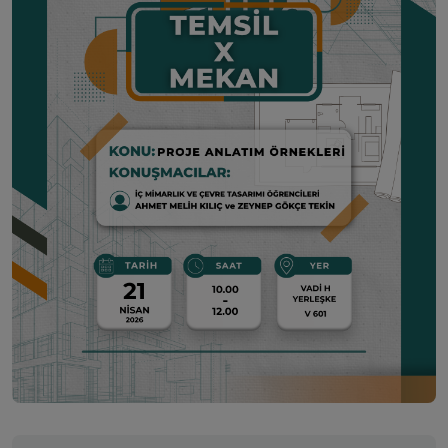
Sanat mı, Ticaret mi? İkisinin Ortası: Perakende