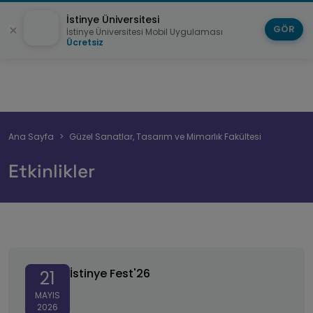
İstinye Üniversitesi
GÖR
İstinye Üniversitesi Mobil Uygulaması
Ücretsiz
Sayfa
Ana Sayfa
Güzel Sanatlar, Tasarım ve Mimarlık Fakültesi
yolu
Etkinlikler
İstinye Fest'26
İstinye Fest'26
21
MAYIS
2026