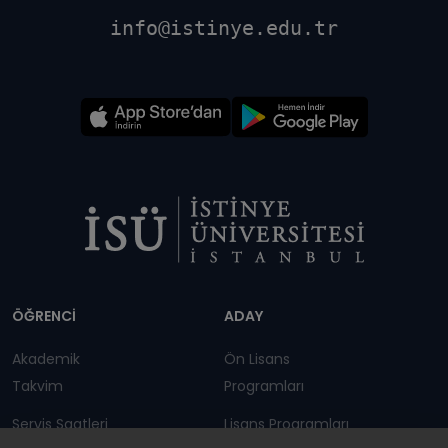
info@istinye.edu.tr
Dipnot
ÖĞRENCİ
ADAY
Akademik
Ön Lisans
Takvim
Programları
Servis Saatleri
Lisans Programları