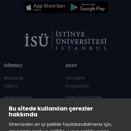
Dipnot
ÖĞRENCİ
ADAY
Akademik
Ön Lisans
Takvim
Programları
Servis Saatleri
Lisans Programları
Bu sitede kullanılan çerezler
Duyurular
Lisansüstü
hakkında
Öğrenci Bilgi Sistemi
Sürekli Eğitim Merkezi
İstinye Üniversitesi
×
Sitemizden en iyi şekilde faydalanabilmeniz için,
çevrimiçi