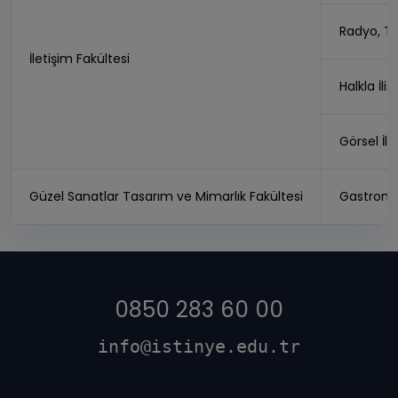
Radyo, Tv
İletişim Fakültesi
Halkla İli
Görsel İl
Güzel Sanatlar Tasarım ve Mimarlık Fakültesi
Gastronom
0850 283 60 00
info@istinye.edu.tr