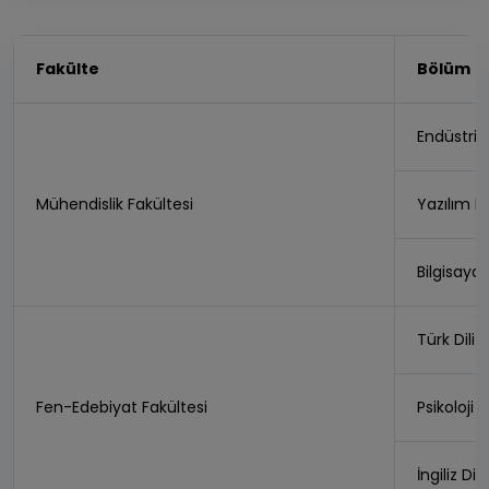
Fakülte
Bölüm
Endüstri 
Mühendislik Fakültesi
Yazılım M
Bilgisayar
Türk Dili
Fen-Edebiyat Fakültesi
Psikoloji 
İngiliz Dil