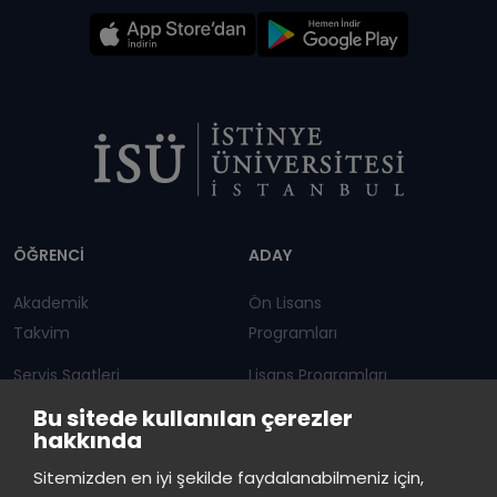
Dipnot
ÖĞRENCİ
ADAY
Akademik
Ön Lisans
Takvim
Programları
Servis Saatleri
Lisans Programları
Bu sitede kullanılan çerezler
Duyurular
Lisansüstü
hakkında
Öğrenci Bilgi Sistemi
Sürekli Eğitim Merkezi
İstinye Üniversitesi
×
Sitemizden en iyi şekilde faydalanabilmeniz için,
çevrimiçi