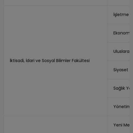
İşletme (İ
Ekonomi (
Uluslararas
İktisadi, İdari ve Sosyal Bilimler Fakültesi
Siyaset 
Sağlık Yö
Yönetim B
Yeni Medy