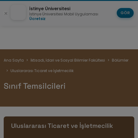
İstinye Üniversitesi
GÖR
İstinye Üniversitesi Mobil Uygulaması
Ücretsiz
Sayfa
Ana Sayfa
İktisadi, İdari ve Sosyal Bilimler Fakültesi
Bölümler
yolu
Uluslararası Ticaret ve İşletmecilik
Sınıf Temsilcileri
Uluslararası Ticaret ve İşletmecilik