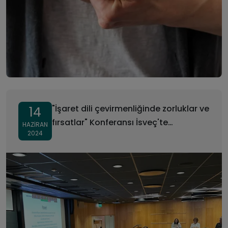
"İşaret dili çevirmenliğinde zorluklar ve
14
fırsatlar" Konferansı İsveç'te
HAZIRAN
2024
gerçekleştirildi