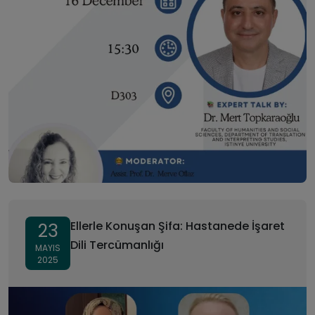
Ellerle Konuşan Şifa: Hastanede İşaret
23
Dili Tercümanlığı
MAYIS
2025