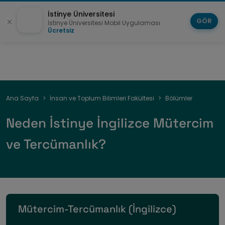
İstinye Üniversitesi
GÖR
İstinye Üniversitesi Mobil Uygulaması
Ücretsiz
Sayfa
Ana Sayfa
İnsan ve Toplum Bilimleri Fakültesi
Bölümler
yolu
Neden İstinye İngilizce Mütercim
ve Tercümanlık?
Mütercim-Tercümanlık (İngilizce)