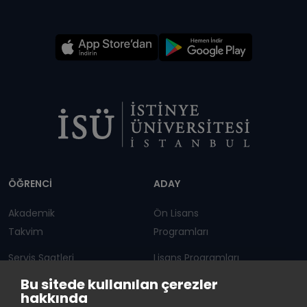
Dipnot
ÖĞRENCİ
ADAY
Akademik
Ön Lisans
Takvim
Programları
Servis Saatleri
Lisans Programları
Bu sitede kullanılan çerezler
Duyurular
Lisansüstü
hakkında