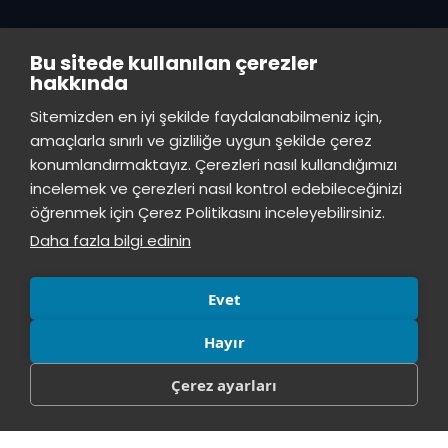
Akademik
Ön Lisans
Bu sitede kullanılan çerezler
Takvim
Programları
hakkında
Servis Saatleri
Lisans Programları
İstinye Üniversitesi
×
Sitemizden en iyi şekilde faydalanabilmeniz için,
çevrimiçi
Duyurular
Lisansüstü
amaçlarla sınırlı ve gizliliğe uygun şekilde çerez
konumlandırmaktayız. Çerezleri nasıl kullandığımızı
Öğrenci Bilgi Sistemi
Sürekli Eğitim Merkezi
İstinye Üniversitesi
incelemek ve çerezleri nasıl kontrol edebileceğinizi
Merhaba! Size nasıl yardımcı
öğrenmek için Çerez Politikasını inceleyebilirsiniz.
İSTİNYE
olabilirim?
14:19
Daha fazla bilgi edinin
Basın
İhaleler
İstinye Post
Kampüslerimiz
Kiti
Evet
Hayır
Çerez ayarları