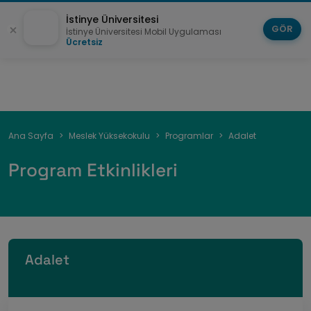
İstinye Üniversitesi
GÖR
İstinye Üniversitesi Mobil Uygulaması
Ücretsiz
Sayfa
Ana Sayfa
Meslek Yüksekokulu
Programlar
Adalet
yolu
Program Etkinlikleri
Adalet