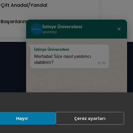
Çift Anadal/Yandal
Başarılarımız
İstinye Üniversitesi
×
çevrimiçi
İstinye Üniversitesi
Merhaba! Size nasıl yardımcı
0850 283 60 00
olabilirim?
11:39
info@istinye.edu.tr
Hayır
Çerez ayarları