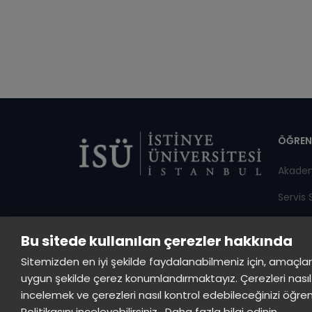
Di
ÖĞREN
Akade
Servis 
Duyuru
Bu sitede kullanılan çerezler hakkında
Öğrenci
Sitemizden en iyi şekilde faydalanabilmeniz için, amaçlarla s
uygun şekilde çerez konumlandırmaktayız. Çerezleri nasıl 
incelemek ve çerezleri nasıl kontrol edebileceğinizi öğre
© Tüm hakları saklıdır, İstinye Üniversitesi
Politikasını inceleyebilirsiniz.
Daha fazla bilgi edinin