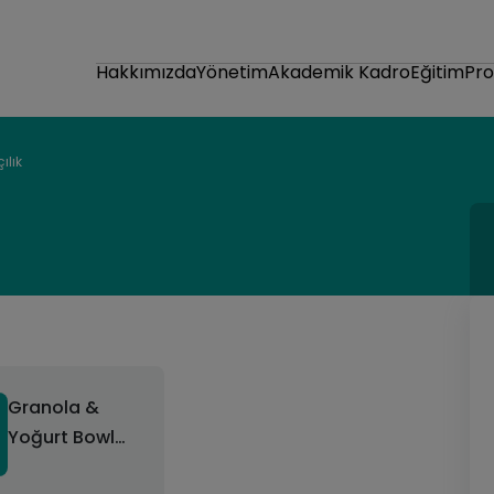
Hakkımızda
Yönetim
Akademik Kadro
Eğitim
Pr
ılık
 Yoğurt Bowl
tölyesi
Granola &
Yoğurt Bowl
Süsleme