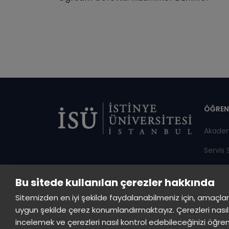
Di
ÖĞREN
Akade
Servis 
Duyuru
Bu sitede kullanılan çerezler hakkında
Öğrenci
Sitemizden en iyi şekilde faydalanabilmeniz için, amaçlarla s
uygun şekilde çerez konumlandırmaktayız. Çerezleri nasıl 
incelemek ve çerezleri nasıl kontrol edebileceğinizi öğre