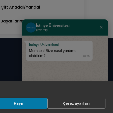
Çift Anadal/Yandal
Başarılarımız
İstinye Üniversitesi
×
çevrimiçi
İstinye Üniversitesi
Merhaba! Size nasıl yardımcı
0850 283 60 00
olabilirim?
20:59
info@istinye.edu.tr
Hayır
Çerez ayarları