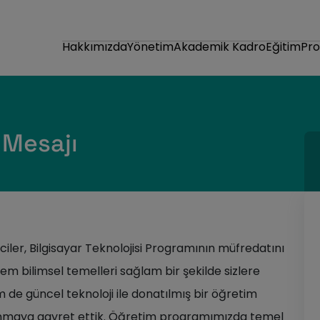
Hakkımızda
Yönetim
Akademik Kadro
Eğitim
Pr
 Mesajı
ciler, Bilgisayar Teknolojisi Programının müfredatını
em bilimsel temelleri sağlam bir şekilde sizlere
de güncel teknoloji ile donatılmış bir öğretim
nmaya gayret ettik. Öğretim programımızda temel