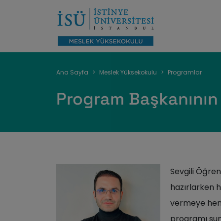
Sayfa
Ana Sayfa
Meslek Yüksekokulu
Programlar
yolu
Program Başkanının
Sevgili Öğren
hazırlarken h
vermeye hem 
programı su