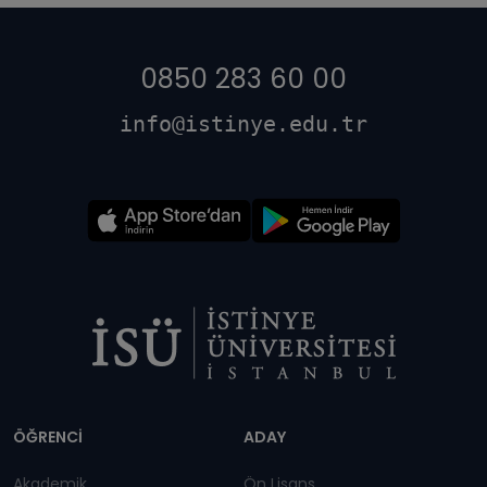
0850 283 60 00
info@istinye.edu.tr
Dipnot
ÖĞRENCİ
ADAY
Akademik
Ön Lisans