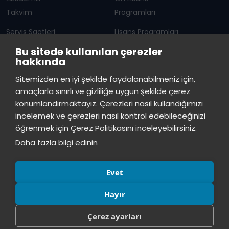
Takvim
Programları
Servis Saatleri
Lisans Programları
Bu sitede kullanılan çerezler
Duyurular
Lisansüstü
hakkında
Öğrenci Bilgi Sistemi
Sürekli Eğitim Merkezi
İstinye Üniversitesi
×
Sitemizden en iyi şekilde faydalanabilmeniz için,
çevrimiçi
amaçlarla sınırlı ve gizliliğe uygun şekilde çerez
İSTİNYE
konumlandırmaktayız. Çerezleri nasıl kullandığımızı
İstinye Üniversitesi
incelemek ve çerezleri nasıl kontrol edebileceğinizi
Basın
İhaleler
İstinye Post
Kampüslerimiz
Merhaba! Size nasıl yardımcı
öğrenmek için Çerez Politikasını inceleyebilirsiniz.
Kiti
olabilirim?
03:28
Daha fazla bilgi edinin
Evet
Hayır
Çerez ayarları
© Tüm hakları saklıdır, İstinye Üniversitesi