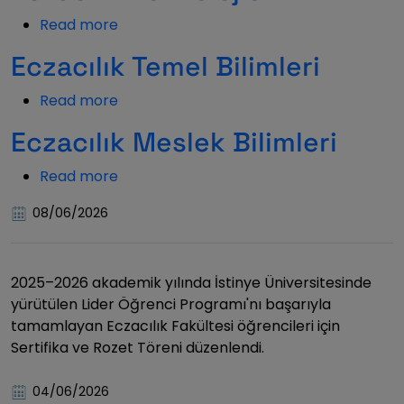
Read more
about
Eczacılık
Eczacılık Temel Bilimleri
Teknolojisi
Read more
about
Eczacılık
Eczacılık Meslek Bilimleri
Temel
Bilimleri
Read more
about
Eczacılık
08/06/2026
Meslek
Bilimleri
2025–2026 akademik yılında İstinye Üniversitesinde
yürütülen Lider Öğrenci Programı'nı başarıyla
tamamlayan Eczacılık Fakültesi öğrencileri için
Sertifika ve Rozet Töreni düzenlendi.
04/06/2026