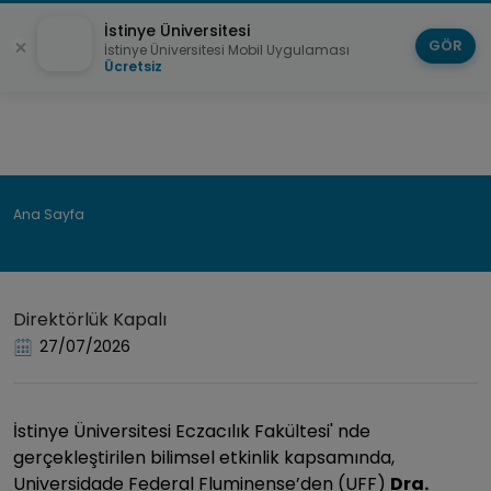
İstinye Üniversitesi
GÖR
İstinye Üniversitesi Mobil Uygulaması
Ücretsiz
Sayfa
Ana Sayfa
yolu
Direktörlük Kapalı
27/07/2026
İstinye Üniversitesi Eczacılık Fakültesi' nde
gerçekleştirilen bilimsel etkinlik kapsamında,
Universidade Federal Fluminense’den (UFF)
Dra.