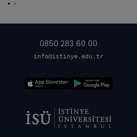
Sonraki
››
sayfa
0850 283 60 00
info@istinye.edu.tr
Dipnot