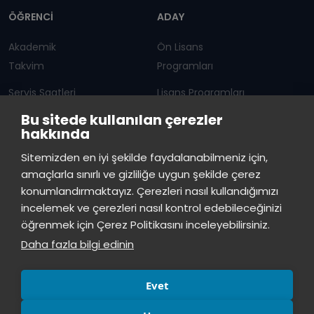
ÖĞRENCİ
ADAY
Akademik
Ön Lisans
Takvim
Programları
Servis Saatleri
Lisans Programları
Bu sitede kullanılan çerezler
Duyurular
Lisansüstü
hakkında
Öğrenci Bilgi Sistemi
Sürekli Eğitim Merkezi
İstinye Üniversitesi
×
Sitemizden en iyi şekilde faydalanabilmeniz için,
çevrimiçi
amaçlarla sınırlı ve gizliliğe uygun şekilde çerez
İSTİNYE
konumlandırmaktayız. Çerezleri nasıl kullandığımızı
İstinye Üniversitesi
incelemek ve çerezleri nasıl kontrol edebileceğinizi
Basın
İhaleler
İstinye Post
Kampüslerimiz
Merhaba! Size nasıl yardımcı
öğrenmek için Çerez Politikasını inceleyebilirsiniz.
Kiti
olabilirim?
04:57
Daha fazla bilgi edinin
Evet