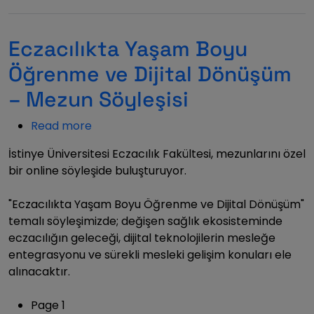
Eczacılıkta Yaşam Boyu
Öğrenme ve Dijital Dönüşüm
– Mezun Söyleşisi
Read more
about
Eczacılıkta
İstinye Üniversitesi Eczacılık Fakültesi, mezunlarını özel
Yaşam
bir online söyleşide buluşturuyor.
Boyu
Öğrenme
"Eczacılıkta Yaşam Boyu Öğrenme ve Dijital Dönüşüm"
ve
temalı söyleşimizde; değişen sağlık ekosisteminde
Dijital
eczacılığın geleceği, dijital teknolojilerin mesleğe
Dönüşüm
entegrasyonu ve sürekli mesleki gelişim konuları ele
–
alınacaktır.
Mezun
Söyleşisi
Sayfalama
Page 1