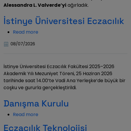
Alessandra L. Valverde’yi
ağırladık.
İstinye Üniversitesi Eczacılık
Read more
about
İstinye
08/07/2026
Üniversitesi
Eczacılık
İstinye Üniversitesi Eczacılık Fakültesi 2025–2026
Akademik Yılı Mezuniyet Töreni, 25 Haziran 2026
tarihinde saat 14.00’te Vadi Ana Yerleşke’de büyük bir
coşku ve gururla gerçekleştirildi.
Danışma Kurulu
Read more
about
Danışma
Eczacılık Teknolojisi
Kurulu