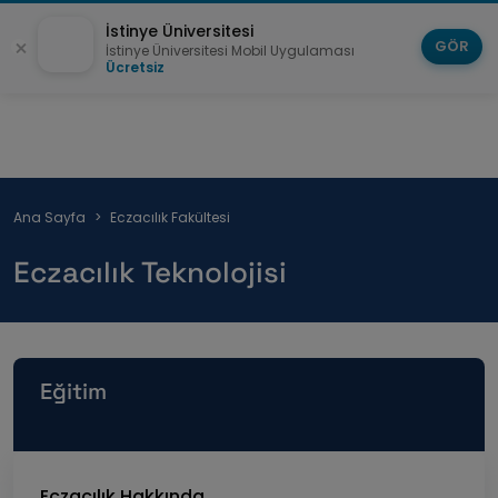
İstinye Üniversitesi
GÖR
İstinye Üniversitesi Mobil Uygulaması
Ücretsiz
Sayfa
Ana Sayfa
Eczacılık Fakültesi
yolu
Eczacılık Teknolojisi
Eğitim
Eczacılık Hakkında