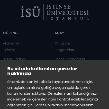
Dipnot
ÖĞRENCİ
ADAY
Akademik
Ön Lisans
Takvim
Programları
Servis Saatleri
Lisans Programları
Bu sitede kullanılan çerezler
Duyurular
Lisansüstü
hakkında
Öğrenci Bilgi Sistemi
Sürekli Eğitim Merkezi
İstinye Üniversitesi
×
Sitemizden en iyi şekilde faydalanabilmeniz için,
çevrimiçi
amaçlarla sınırlı ve gizliliğe uygun şekilde çerez
İSTİNYE
konumlandırmaktayız. Çerezleri nasıl kullandığımızı
İstinye Üniversitesi
incelemek ve çerezleri nasıl kontrol edebileceğinizi
Basın
İhaleler
İstinye Post
Kampüslerimiz
Merhaba! Size nasıl yardımcı
öğrenmek için Çerez Politikasını inceleyebilirsiniz.
Kiti
olabilirim?
16:20