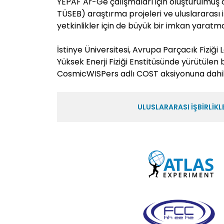
YEPAF Ar-Ge çalışmaları için oluşturulmuş o
TÜSEB) araştırma projeleri ve uluslararası i
yetkinlikler için de büyük bir imkan yaratm
İstinye Üniversitesi, Avrupa Parçacık Fiziğ
Yüksek Enerji Fiziği Enstitüsünde yürütülen 
CosmicWISPers adlı COST aksiyonuna dahil
ULUSLARARASI İŞBİRLİKL