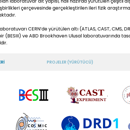
lan laboratuvar alt yapısı, hali hazırda yürütülen çeşitli 
şbirlikleri çerçevesinde gerçekleştirilen ileri fizik araştır
aktadır.
i Laboratuvarı CERN’de yürütülen altı (ATLAS, CAST, CMS, D
bir (BESIII) ve ABD Brookhaven Ulusal laboratuvarında tasarl
dir.
ERİ
PROJELER (YÜRÜTÜCÜ)
.