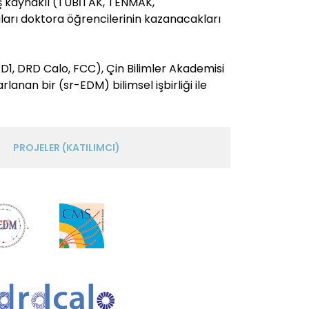
dış kaynaklı (TÜBİTAK, TENMAK,
maları doktora öğrencilerinin kazanacakları
RD1, DRD Calo, FCC), Çin Bilimler Akademisi
anan bir (sr-EDM) bilimsel işbirliği ile
PROJELER (KATILIMCI)
.