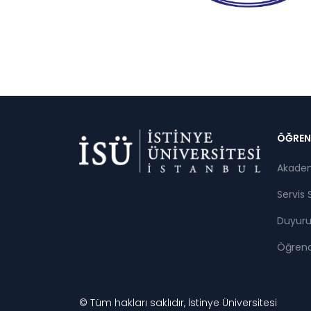
Di
ÖĞREN
Akade
Servis 
Duyuru
Öğrenci
© Tüm hakları saklıdır, İstinye Üniversitesi