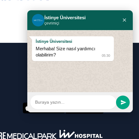
İstinye Üniversitesi
×
çevrimiçi
İstinye Üniversitesi
Merhaba! Size nasıl yardımcı
olabilirim?
05:30
0850 283 60 00
info@istinye.edu.tr