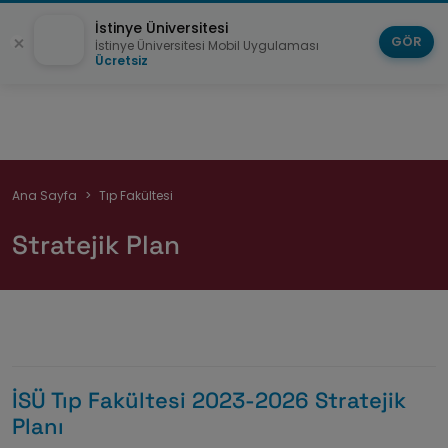
İstinye Üniversitesi
GÖR
İstinye Üniversitesi Mobil Uygulaması
Ücretsiz
Sayfa
Ana Sayfa
Tıp Fakültesi
yolu
Stratejik Plan
İSÜ Tıp Fakültesi 2023-2026 Stratejik
Planı