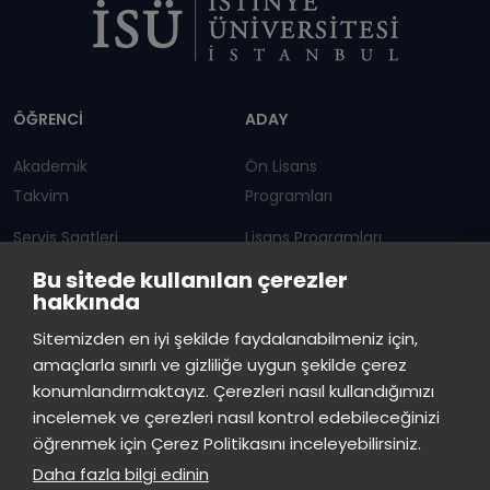
Dipnot
ÖĞRENCİ
ADAY
Akademik
Ön Lisans
Takvim
Programları
Servis Saatleri
Lisans Programları
Bu sitede kullanılan çerezler
Duyurular
Lisansüstü
hakkında
Öğrenci Bilgi Sistemi
Sürekli Eğitim Merkezi
İstinye Üniversitesi
×
Sitemizden en iyi şekilde faydalanabilmeniz için,
çevrimiçi
amaçlarla sınırlı ve gizliliğe uygun şekilde çerez
İSTİNYE
konumlandırmaktayız. Çerezleri nasıl kullandığımızı
İstinye Üniversitesi
incelemek ve çerezleri nasıl kontrol edebileceğinizi
Basın
İhaleler
İstinye Post
Kampüslerimiz
Merhaba! Size nasıl yardımcı
öğrenmek için Çerez Politikasını inceleyebilirsiniz.
Kiti
olabilirim?
20:56
Daha fazla bilgi edinin