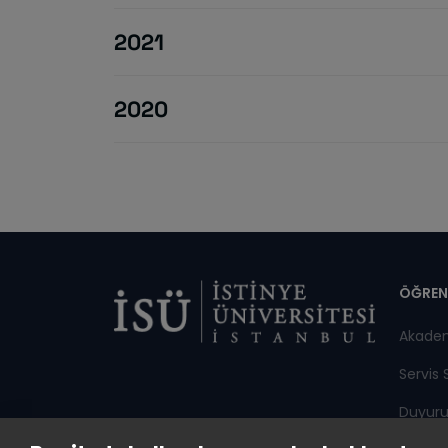
2021
2020
Di
ÖĞREN
Akade
Servis 
Duyuru