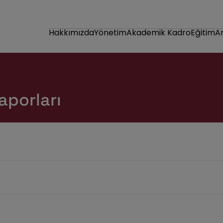
Hakkımızda
Yönetim
Akademik Kadro
Eğitim
A
aporları