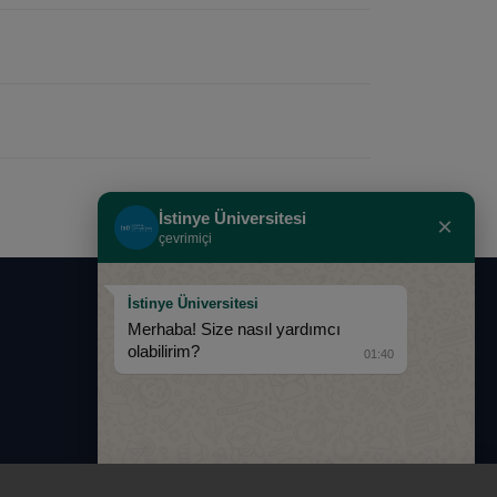
İstinye Üniversitesi
×
çevrimiçi
İstinye Üniversitesi
0850 283 60 00
Merhaba! Size nasıl yardımcı
olabilirim?
01:40
info@istinye.edu.tr