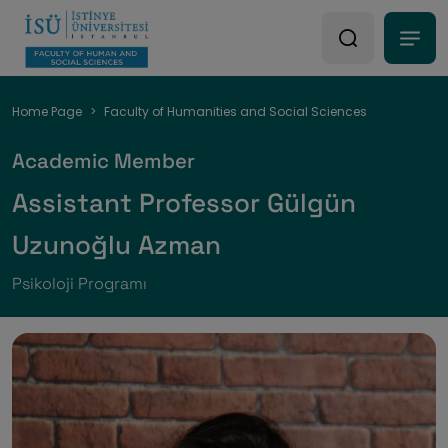
Breadcrumb
Home Page
Faculty of Humanities and Social Sciences
Academic Member
Assistant Professor Gülgün
Uzunoğlu Azman
Psikoloji Programı