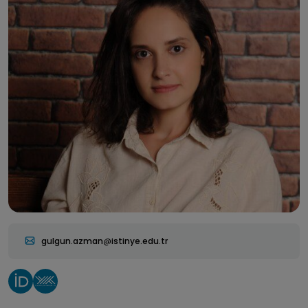
gulgun.azman
istinye.edu.tr