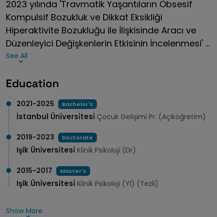
2023 yılında 'Travmatik Yaşantıların Obsesif
Kompulsif Bozukluk ve Dikkat Eksikliği
Hiperaktivite Bozukluğu ile İlişkisinde Aracı ve
Düzenleyici Değişkenlerin Etkisinin İncelenmesi' ...
See All
Education
2021-2025
Bachelor's
İstanbul Üni̇versi̇tesi̇
Çocuk Geli̇şi̇mi̇ Pr. (Açiköğreti̇m)
2019-2023
Doctorate
Işik Üni̇versi̇tesi̇
Kli̇ni̇k Psi̇koloji̇ (Dr)
2015-2017
Master's
Işik Üni̇versi̇tesi̇
Kli̇ni̇k Psi̇koloji̇ (Yl) (Tezli̇)
Show More