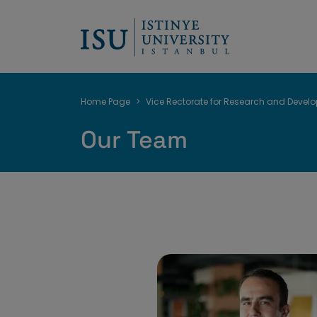
Breadcrumb
Home Page
Vice Rectorate for Research and Devel
Our Team