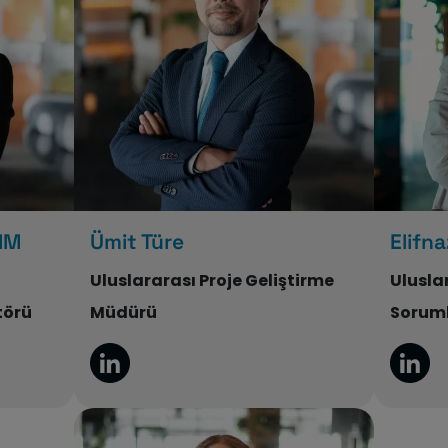
IM
Ümit Türe
Elifn
Uluslararası Proje Geliştirme
Ulusla
törü
Müdürü
Sorum