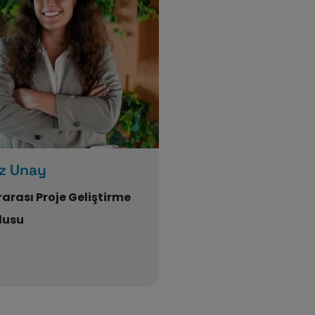
az Unay
rarası Proje Geliştirme
lusu