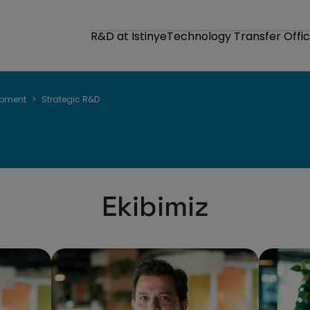
R&D at Istinye
Technology Transfer Offi
opment
Strategic R&D
Ekibimiz