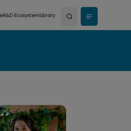
ce
R&D Ecosystem
Library