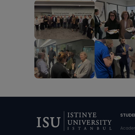
Di
STUDE
Acade