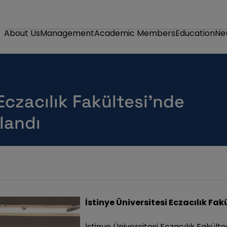
About Us
Management
Academic Members
Education
Ne
Eczacılık Fakültesi’nde
landı
İstinye Üniversitesi Eczacılık Fa
İstinye Üniversitesi Eczacılık Fakült