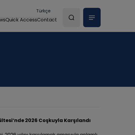
Türkçe
ws
Quick Access
Contact
kültesi’nde 2026 Coşkuyla Karşılandı
esi, 2026 yılını karşılamak amacıyla anlamlı