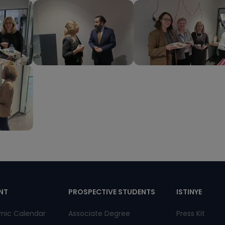
pnot
NT
PROSPECTIVE STUDENTS
ISTINYE
mic Calendar
Associate Degree
Press Kit