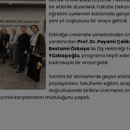
bir etkinlik düzenledi. Fakülte Dekan
öğretim üyelerinin katılımıyla gerç
yeni yıl coşkusunu bir araya getirdi.
Etkinliğe üniversite yönetiminden ön
yardımcıları
Prof. Dr. Peyami Çeli
Bestami Özkaya
ile Diş Hekimliği 
Yüzbaşıoğlu
, programa teşrif ede
kadrosuyla bir araya geldi.
Samimi bir atmosferde geçen etkinlikt
paylaşılırken; fakültenin eğitim, ar
doğrultusunda birlikte üretmenin öne
ivasyonla karşılamanın mutluluğunu yaşadı.