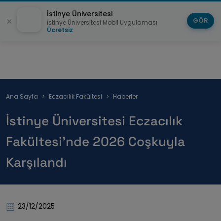
İstinye Üniversitesi
GÖR
İstinye Üniversitesi Mobil Uygulaması
Ücretsiz
Sayfa
Ana Sayfa
Eczacılık Fakültesi
Haberler
yolu
İstinye Üniversitesi Eczacılık
Fakültesi’nde 2026 Coşkuyla
Karşılandı
23/12/2025