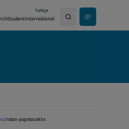
Türkçe
rch
Student
International
mu
'ndan yapılacaktır.