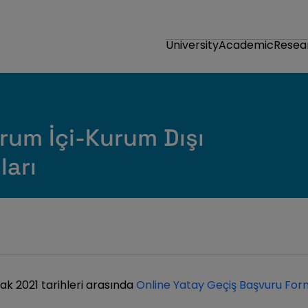
University
Academic
Resea
um İçi-Kurum Dışı
ları
k 2021 tarihleri arasında
Online Yatay Geçiş Başvuru For