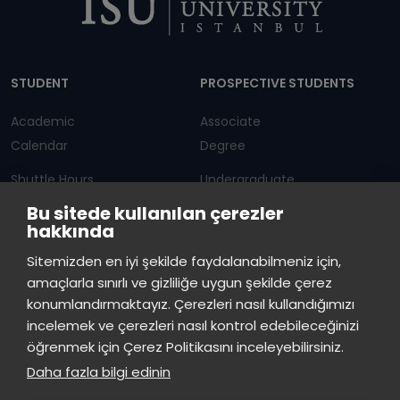
Dipnot
STUDENT
PROSPECTIVE STUDENTS
Academic
Associate
Calendar
Degree
Shuttle Hours
Undergraduate
Bu sitede kullanılan çerezler
Announcements
Graduate Programs
hakkında
Student Information
Continuous Education
Sitemizden en iyi şekilde faydalanabilmeniz için,
amaçlarla sınırlı ve gizliliğe uygun şekilde çerez
ISTINYE
konumlandırmaktayız. Çerezleri nasıl kullandığımızı
incelemek ve çerezleri nasıl kontrol edebileceğinizi
Press
Istinye Post
Our campuses
öğrenmek için Çerez Politikasını inceleyebilirsiniz.
Kit
Daha fazla bilgi edinin