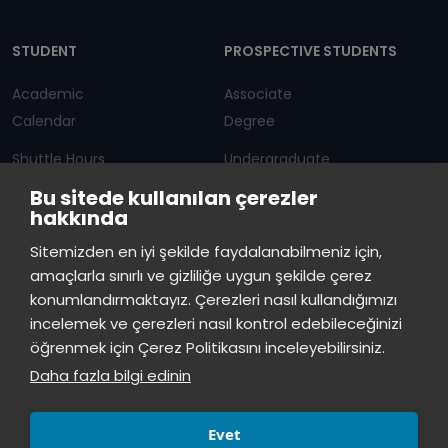
Dipnot
STUDENT
PROSPECTIVE STUDENTS
Academic
Associate
Calendar
Degree
Shuttle Hours
Undergraduate
Bu sitede kullanılan çerezler
Announcements
Graduate Programs
hakkında
Student Information
Continuous Education
Sitemizden en iyi şekilde faydalanabilmeniz için,
amaçlarla sınırlı ve gizliliğe uygun şekilde çerez
ISTINYE
konumlandırmaktayız. Çerezleri nasıl kullandığımızı
incelemek ve çerezleri nasıl kontrol edebileceğinizi
Press
Istinye Post
Our campuses
öğrenmek için Çerez Politikasını inceleyebilirsiniz.
Kit
Daha fazla bilgi edinin
Evet