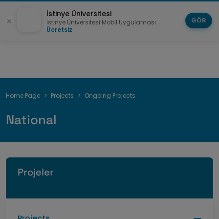
İstinye Üniversitesi
GÖR
İstinye Üniversitesi Mobil Uygulaması
Ücretsiz
Breadcrumb
Home Page
Projects
Ongoing Projects
National
Projeler
Projects